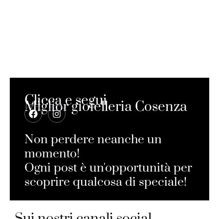
Clicca e segui
Miglior gioielleria Cosenza
Non perdere neanche un
momento!
Ogni post è un'opportunità per
scoprire qualcosa di speciale!
Sui nostri canali social