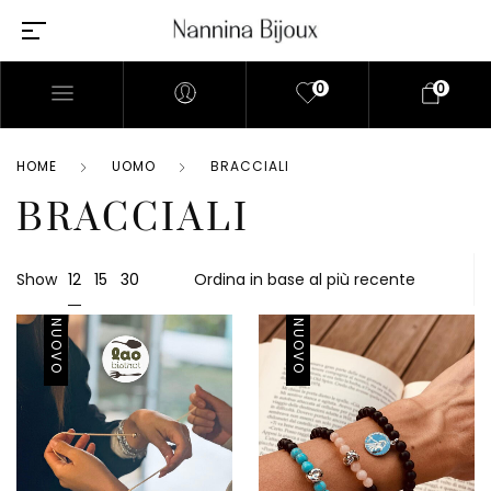
0
0
HOME
UOMO
BRACCIALI
BRACCIALI
12
Show
15
30
NUOVO
NUOVO